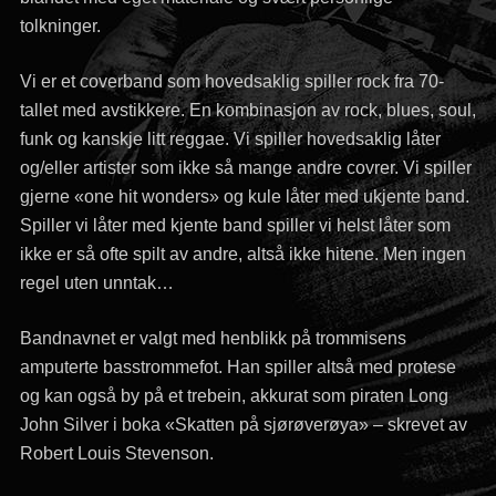
tolkninger.
Vi er et coverband som hovedsaklig spiller rock fra 70-
tallet med avstikkere. En kombinasjon av rock, blues, soul,
funk og kanskje litt reggae. Vi spiller hovedsaklig låter
og/eller artister som ikke så mange andre covrer. Vi spiller
gjerne «one hit wonders» og kule låter med ukjente band.
Spiller vi låter med kjente band spiller vi helst låter som
ikke er så ofte spilt av andre, altså ikke hitene. Men ingen
regel uten unntak…
Bandnavnet er valgt med henblikk på trommisens
amputerte basstrommefot. Han spiller altså med protese
og kan også by på et trebein, akkurat som piraten Long
John Silver i boka «Skatten på sjørøverøya» – skrevet av
Robert Louis Stevenson.