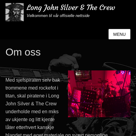
Long John Silver & The Crew
Velkommen til vår offisielle nettside
MENU
Om oss
Med sjefspiraten selv bak
trommene med rockefot i
titan, skal piratene i Long
John Silver & The Crew
underholde med en miks
av ukjente og litt kjente
låter etterhvert kanskje
blandet med eget materiale og svært personlige